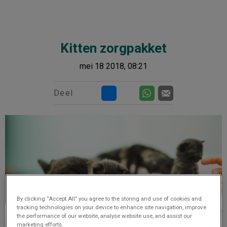
Kitten zorgpakket
mei 18 2018, 08:21
Deel
By clicking “Accept All” you agree to the storing and use of cookies and
tracking technologies on your device to enhance site navigation, improve
the performance of our website, analyse website use, and assist our
marketing efforts.