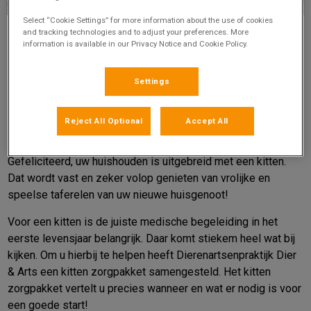
Select “Cookie Settings” for more information about the use of cookies
and tracking technologies and to adjust your preferences. More
information is available in our Privacy Notice and Cookie Policy.
Settings
Reject All Optional
Accept All
Voor een goede start van uw jonge huisgenoot!
Gefeliciteerd, uw huishouden is uitgebreid met een kitten.
Dat wordt vast en zeker volop genieten van vrolijke en
speelse taferelen van uw nieuwe huisgenoot!
Voor een kitten is de juiste medische begeleiding in het
eerste levensjaar belangrijk. Daar komt stiekem heel wat bij
kijken. Om u hierbij te helpen heeft Dierenartsenpraktijk Dier
& Arts een kitten zorgpakket samengesteld. Het kitten
zorgpakket vertelt u precies wanneer en wat er nodig is voor
een goede start!