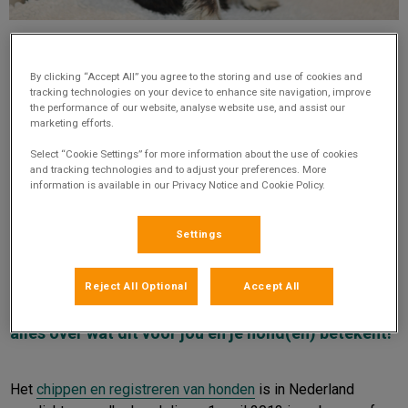
By clicking “Accept All” you agree to the storing and use of cookies and
tracking technologies on your device to enhance site navigation, improve
the performance of our website, analyse website use, and assist our
Nieuwe regels chippen en
marketing efforts.
registreren van honden
Select “Cookie Settings” for more information about the use of cookies
and tracking technologies and to adjust your preferences. More
information is available in our Privacy Notice and Cookie Policy.
Per 1 november 2021 gelden er nieuwe regels voor
Settings
het chippen en registreren van honden in
Nederland. Het was al verplicht om je hond te
Reject All Optional
Accept All
chippen en registreren, maar hier zijn een aantal
nieuwe regels aan toegevoegd. Lees in dit artikel
alles over wat dit voor jou en je hond(en) betekent!
Het
chippen en registreren van honden
is in Nederland