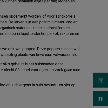
Ze kunnen tientallen eitjes per dag leggen en
 mensen opgemerkt worden, of voor zandkorrels
jes. De larven zijn een paar millimeter lang en
rganisch materiaal zoals huidschilfers en
d diep in tapijt, onder het parket, in kieren en
en we ook wel poppen. Deze poppen kunnen wel
ewisseling plaats van larve naar volwassen vlo.
 er niks gebeurt in het huishouden door
 ze slecht één doel voor ogen: op zoek gaan naar
looien zich ergens in huis bevindt- en niet op