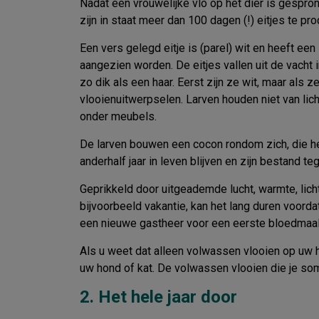
Nadat een vrouwelijke vlo op het dier is gespron
zijn in staat meer dan 100 dagen (!) eitjes te pr
Een vers gelegd eitje is (parel) wit en heeft e
aangezien worden. De eitjes vallen uit de vacht 
zo dik als een haar. Eerst zijn ze wit, maar al
vlooienuitwerpselen. Larven houden niet van lich
onder meubels.
De larven bouwen een cocon rondom zich, die 
anderhalf jaar in leven blijven en zijn bestand 
Geprikkeld door uitgeademde lucht, warmte, licht 
bijvoorbeeld vakantie, kan het lang duren voord
een nieuwe gastheer voor een eerste bloedmaalt
Als u weet dat alleen volwassen vlooien op uw hu
uw hond of kat. De volwassen vlooien die je soms
2. Het hele jaar door