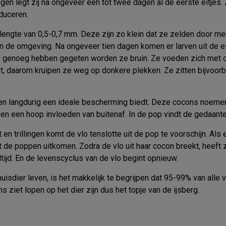
gen legt zij na ongeveer één tot twee dagen al de eerste eitjes. 
oduceren.
en lengte van 0,5-0,7 mm. Deze zijn zo klein dat ze zelden door
in de omgeving. Na ongeveer tien dagen komen er larven uit de eit
s ze genoeg hebben gegeten worden ze bruin. Ze voeden zich met o
t, daarom kruipen ze weg op donkere plekken. Ze zitten bijvoorbeel
hen langdurig een ideale bescherming biedt. Deze cocons noem
tegen een hoop invloeden van buitenaf. In de pop vindt de gedaant
en trillingen komt de vlo tenslotte uit de pop te voorschijn. Als
at de poppen uitkomen. Zodra de vlo uit haar cocon breekt, heeft
ijd. En de levenscyclus van de vlo begint opnieuw.
isdier leven, is het makkelijk te begrijpen dat 95-99% van alle v
 ziet lopen op het dier zijn dus het topje van de ijsberg.