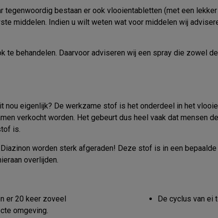
aar tegenwoordig bestaan er ook vlooientabletten (met een lekke
wste middelen. Indien u wilt weten wat voor middelen wij advise
ok te behandelen. Daarvoor adviseren wij een spray die zowel de
t nou eigenlijk? De werkzame stof is het onderdeel in het vlooie
en verkocht worden. Het gebeurt dus heel vaak dat mensen den
tof is.
iazinon worden sterk afgeraden! Deze stof is in een bepaalde d
eraan overlijden.
en er 20 keer zoveel
De cyclus van ei t
recte omgeving.