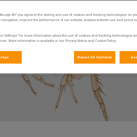
Deel
“Accept All” you agree to the storing and use of cookies and tracking technologies on yo
 navigation, improve the performance of our website, analyse website use, and assist 
ie Settings” for more information about the use of cookies and tracking technologies an
nces. More information is available in our Privacy Notice and Cookie Policy.
tings
Reject All Optional
Acc