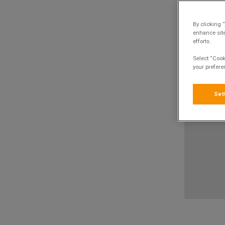
By clicking 
enhance site
efforts.
Select “Cook
your prefere
Set