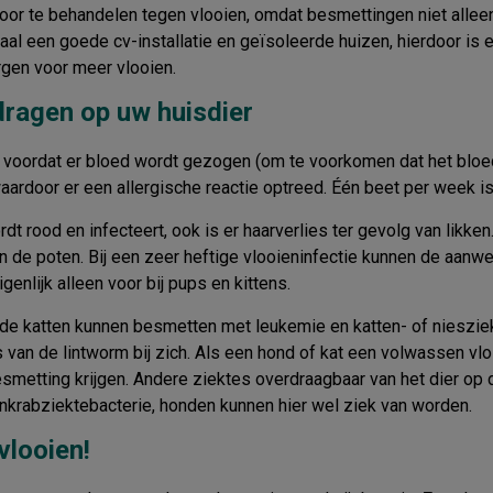
 door te behandelen tegen vlooien, omdat besmettingen niet alle
een goede cv-installatie en geïsoleerde huizen, hierdoor is er
rgen voor meer vlooien.
dragen op uw huisdier
 voordat er bloed wordt gezogen (om te voorkomen dat het bloed
ardoor er een allergische reactie optreed. Één beet per week i
t rood en infecteert, ook is er haarverlies ter gevolg van likken.
van de poten. Bij een zeer heftige vlooieninfectie kunnen de aan
enlijk alleen voor bij pups en kittens.
en de katten kunnen besmetten met leukemie en katten- of nieszie
s van de lintworm bij zich. Als een hond of kat een volwassen v
metting krijgen. Andere ziektes overdraagbaar van het dier op 
tenkrabziektebacterie, honden kunnen hier wel ziek van worden.
vlooien!