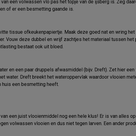
van een volwassen vlo pas het topje van de ijsberg is. Zeg daar
ken of er een besmetting gaande is.
te tissue ofkeukenpapiertje. Maak deze goed nat en wring het ni
ier. Vouw deze dubbel en wrijf zachtjes het materiaal tussen het p
tlasting bestaat ook uit bloed.
er en een paar druppels afwasmiddel (bijv. Dreft). Zet hier een 
 het water. Dreft breekt het wateroppervlak waardoor vlooien me
n huis een besmetting heeft.
van een juist vlooienmiddel nog een hele klus! Er is van alles op
gen volwassen vlooien en dus niet tegen larven. Een ander produ