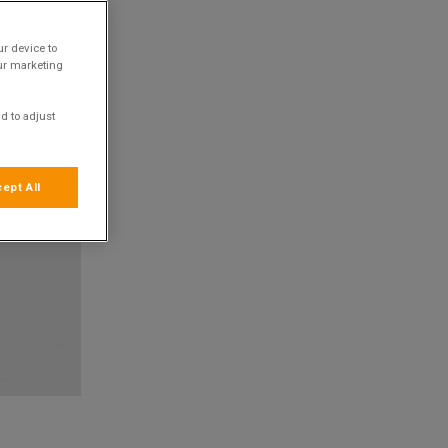
ur device to
our marketing
d to adjust
ept All