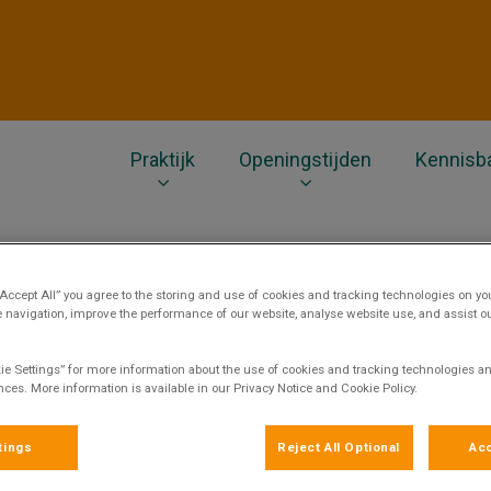
ts
Praktijk
Openingstijden
Kennisb
“Accept All” you agree to the storing and use of cookies and tracking technologies on yo
 navigation, improve the performance of our website, analyse website use, and assist 
aak nu ook online uw afspra
ie Settings” for more information about the use of cookies and tracking technologies an
nces. More information is available in our Privacy Notice and Cookie Policy.
dec 23 2021, 13:58
tings
Reject All Optional
Acc