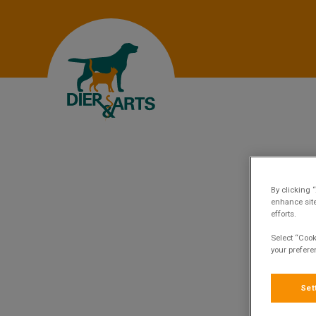
Homepage Dierenartsenpraktijk Dier & Ar
By clicking 
enhance site
M
efforts.
Select “Cook
your prefere
Set