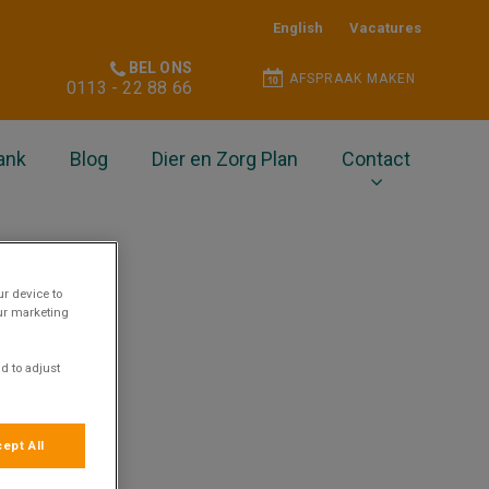
English
Vacatures
BEL ONS
AFSPRAAK MAKEN
0113 - 22 88 66
ank
Blog
Dier en Zorg Plan
Contact
ur device to
our marketing
ak
d to adjust
ept All